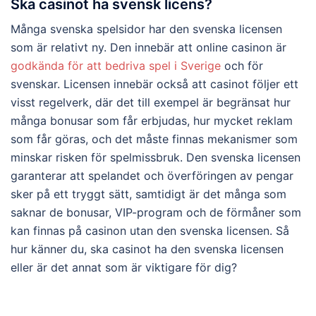
Ska casinot ha svensk licens?
Många svenska spelsidor har den svenska licensen
som är relativt ny. Den innebär att online casinon är
godkända för att bedriva spel i Sverige
och för
svenskar. Licensen innebär också att casinot följer ett
visst regelverk, där det till exempel är begränsat hur
många bonusar som får erbjudas, hur mycket reklam
som får göras, och det måste finnas mekanismer som
minskar risken för spelmissbruk. Den svenska licensen
garanterar att spelandet och överföringen av pengar
sker på ett tryggt sätt, samtidigt är det många som
saknar de bonusar, VIP-program och de förmåner som
kan finnas på casinon utan den svenska licensen. Så
hur känner du, ska casinot ha den svenska licensen
eller är det annat som är viktigare för dig?