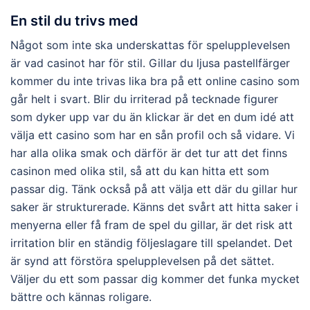
En stil du trivs med
Något som inte ska underskattas för spelupplevelsen
är vad casinot har för stil. Gillar du ljusa pastellfärger
kommer du inte trivas lika bra på ett online casino som
går helt i svart. Blir du irriterad på tecknade figurer
som dyker upp var du än klickar är det en dum idé att
välja ett casino som har en sån profil och så vidare. Vi
har alla olika smak och därför är det tur att det finns
casinon med olika stil, så att du kan hitta ett som
passar dig. Tänk också på att välja ett där du gillar hur
saker är strukturerade. Känns det svårt att hitta saker i
menyerna eller få fram de spel du gillar, är det risk att
irritation blir en ständig följeslagare till spelandet. Det
är synd att förstöra spelupplevelsen på det sättet.
Väljer du ett som passar dig kommer det funka mycket
bättre och kännas roligare.