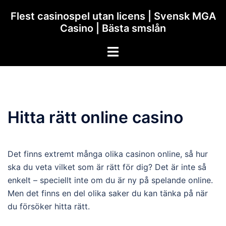
Skip
Flest casinospel utan licens | Svensk MGA
to
Casino | Bästa smslån
content
Toggle
menu
Hitta rätt online casino
Det finns extremt många olika casinon online, så hur
ska du veta vilket som är rätt för dig? Det är inte så
enkelt – speciellt inte om du är ny på spelande online.
Men det finns en del olika saker du kan tänka på när
du försöker hitta rätt.