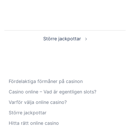
Post
Större jackpottar
navigation
Fördelaktiga förmåner på casinon
Casino online – Vad är egentligen slots?
Varför välja online casino?
Större jackpottar
Hitta rätt online casino